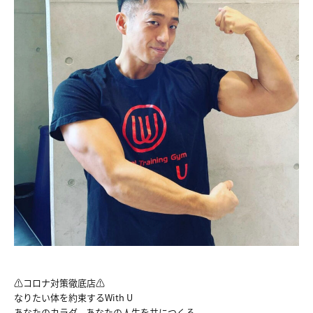
HOME
NEWS
ABOUT
FACILITY
TRAINER
VOICE
MENU&PRICE
RECRUIT
ACCESS
⚠コロナ対策徹底店⚠
なりたい体を約束するWith U
あなたのカラダ、あなたの人生を共につくる