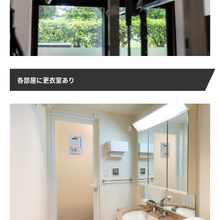
HOME
NEWS
各部屋に更衣室あり
ABOUT
FACILITY
TRAINER
VOICE
MENU&PRICE