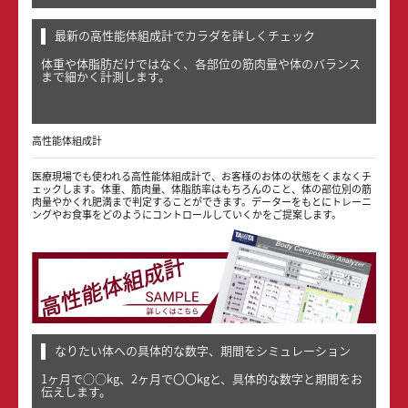
最新の高性能体組成計でカラダを詳しくチェック
体重や体脂肪だけではなく、各部位の筋肉量や体のバランス
まで細かく計測します。
高性能体組成計
医療現場でも使われる高性能体組成計で、お客様のお体の状態をくまなくチ
ェックします。体重、筋肉量、体脂肪率はもちろんのこと、体の部位別の筋
肉量やかくれ肥満まで判定することができます。データーをもとにトレーニ
ングやお食事をどのようにコントロールしていくかをご提案します。
なりたい体への具体的な数字、期間をシミュレーション
1ヶ月で○○kg、2ヶ月で〇〇kgと、具体的な数字と期間をお
伝えします。