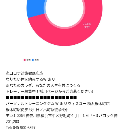
ABOUT
FACILITY
TRAINER
VOICE
MENU&PRICE
⚠コロナ対策徹底店⚠
RECRUIT
なりたい体を約束するWith U
あなたのカラダ、あなたの人生を共につくる
トレーナー募集中！採用ページからご応募ください!
ACCESS
■■■■■■■■■■■■■■■■■■■
パーソナルトレーニングジム With U ウィズユー 横浜桜木町店
COUNSELING&CONTTACT
桜木町駅徒歩7分 日ノ出町駅徒歩4分
〒231-0064 神奈川県横浜市中区野毛町４丁目１６７−３バロック神
201,203
Tel: 045-900-6897