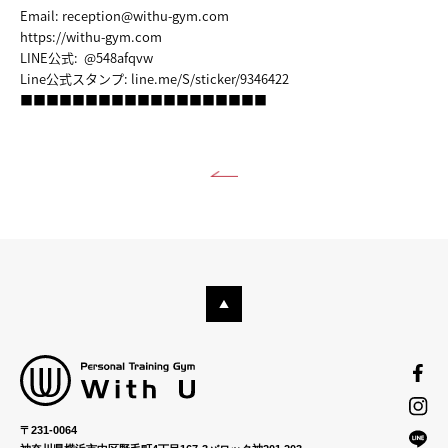
Email: reception@withu-gym.com
https://withu-gym.com
LINE公式: @548afqvw
Line公式スタンプ:
line.me/S/sticker/9346422
■■■■■■■■■■■■■■■■■■■
〒231-0064