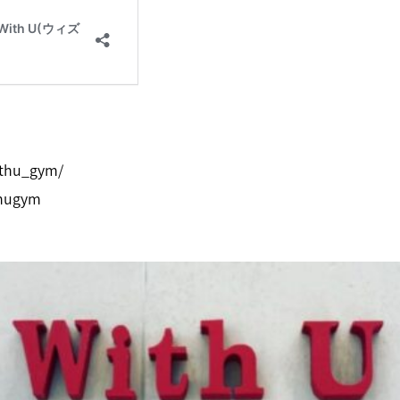
ithu_gym/
thugym
HOME
N