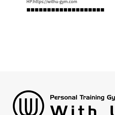
HP:
https://withu-gym.com
■■■■■■■■■■■■■■■■■■■