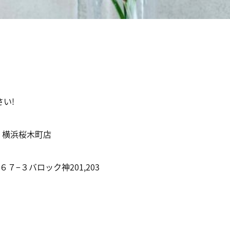
い!
ー 横浜桜木町店
６７−３バロック神201,203