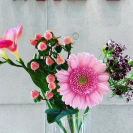
ABOUT
F
TRAINER
MENU&PRICE
ACCESS
COUNSELING&CO