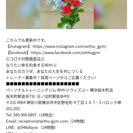
FACILITY
TRAINER
VOICE
こちらでも更新中です。
【instagram】
https://www.instagram.com/withu_gym/
【facebook】
https://www.facebook.com/withugym
MENU&PRICE
⚠コロナ対策徹底店⚠
なりたい体を約束するWith U
RECRUIT
あなたのカラダ、あなたの人生を共につくる
トレーナー募集中！採用ページからご応募ください!
■■■■■■■■■■■■■■■■■■■
ACCESS
パーソナルトレーニングジム With U ウィズユー 横浜桜木町店
桜木町駅徒歩7分 日ノ出町駅徒歩4分
COUNSELING&CONTTACT
〒231-0064 神奈川県横浜市中区野毛町４丁目１６７−３バロック神
201,203
Tel: 045-900-6897（18時迄）
Email:
reception@withu-gym.com
（24時間）
LINE: @548afqvw （24時間）