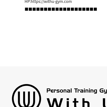
HP:
https://withu-gym.com
■■■■■■■■■■■■■■■■■■■