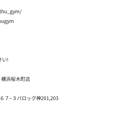
ithu_gym/
thugym
い!
ー 横浜桜木町店
６７−３バロック神201,203