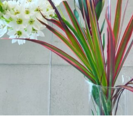
ABOUT
F
TRAINER
MENU&PRICE
ACCESS
COUNSELING&CO