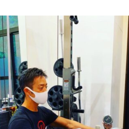
HOME
N
ABOUT
F