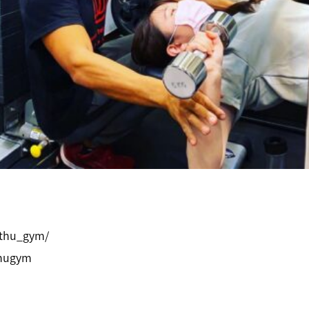
TRAINER
MENU&PRICE
ACCESS
COUNSELING&CO
ithu_gym/
thugym