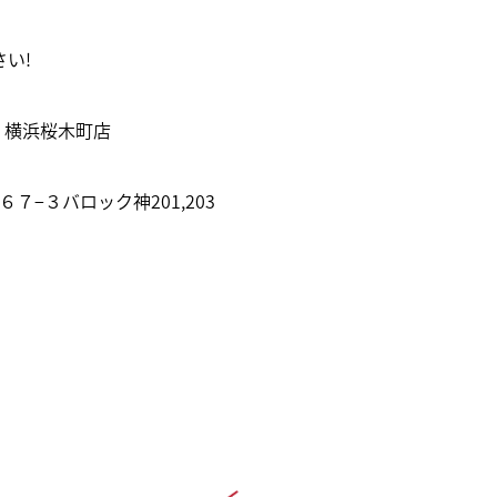
い!
ー 横浜桜木町店
６７−３バロック神201,203