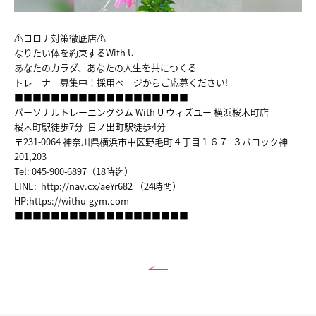
TRAINER
VOICE
⚠コロナ対策徹底店⚠
なりたい体を約束するWith U
あなたのカラダ、あなたの人生を共につくる
MENU&PRICE
トレーナー募集中！採用ページからご応募ください!
■■■■■■■■■■■■■■■■■■■
RECRUIT
パーソナルトレーニングジム With U ウィズユー 横浜桜木町店
桜木町駅徒歩7分 日ノ出町駅徒歩4分
〒231-0064 神奈川県横浜市中区野毛町４丁目１６７−３バロック神
ACCESS
201,203
Tel: 045-900-6897（18時迄）
COUNSELING&CONTTACT
LINE:
http://nav.cx/aeYr682
（24時間）
HP:
https://withu-gym.com
■■■■■■■■■■■■■■■■■■■