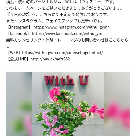
横浜・桜木町のパーソナルジム With U（ウィズユー）です。
いつもホームページをご覧いただきましてありがとうございます。
【今日の1枚】を、こちらにて不定期で発信しております。
またインスタグラム、フェイスブックでも更新中です。
【instagram】
https://www.instagram.com/withu_gym/
【facebook】
https://www.facebook.com/withugym
無料カウンセリング・体験トレーニングのお問い合わせはこちらから
↓
【WEB】
https://withu-gym.com/counselingcontact/
【公式LINE】
http://nav.cx/aeYr682
HOME
NEWS
ABOUT
FACILITY