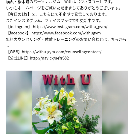
横浜・桜木町のパーソナルジム With U（ウィズユー）です。
いつもホームページをご覧いただきましてありがとうございます。
【今日の1枚】を、こちらにて不定期で発信しております。
またインスタグラム、フェイスブックでも更新中です。
【instagram】
https://www.instagram.com/withu_gym/
【facebook】
https://www.facebook.com/withugym
無料カウンセリング・体験トレーニングのお問い合わせはこちらから
↓
【WEB】
https://withu-gym.com/counselingcontact/
【公式LINE】
http://nav.cx/aeYr682
HOME
NEWS
ABOUT
FACILITY