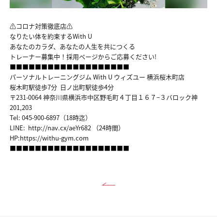
TRAINER
VOICE
⚠コロナ対策徹底店⚠
なりたい体を約束するWith U
あなたのカラダ、あなたの人生を共につくる
MENU&PRICE
トレーナー募集中！採用ページからご応募ください!
■■■■■■■■■■■■■■■■■■■
RECRUIT
パーソナルトレーニングジム With U ウィズユー 横浜桜木町店
桜木町駅徒歩7分 日ノ出町駅徒歩4分
〒231-0064 神奈川県横浜市中区野毛町４丁目１６７−３バロック神
ACCESS
201,203
Tel: 045-900-6897（18時迄）
COUNSELING&CONTTACT
LINE:
http://nav.cx/aeYr682
（24時間）
HP:
https://withu-gym.com
■■■■■■■■■■■■■■■■■■■