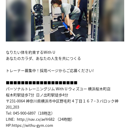
FACILITY
TRAINER
VOICE
MENU&PRICE
なりたい体を約束するWith U
あなたのカラダ、あなたの人生を共につくる
RECRUIT
トレーナー募集中！採用ページからご応募ください!
ACCESS
■■■■■■■■■■■■■■■■■■■
パーソナルトレーニングジム With U ウィズユー 横浜桜木町店
COUNSELING&CONTTACT
桜木町駅徒歩7分 日ノ出町駅徒歩4分
〒231-0064 神奈川県横浜市中区野毛町４丁目１６７−３バロック神
201,203
Tel: 045-900-6897（18時迄）
LINE:
http://nav.cx/aeYr682
（24時間）
HP:
https://withu-gym.com