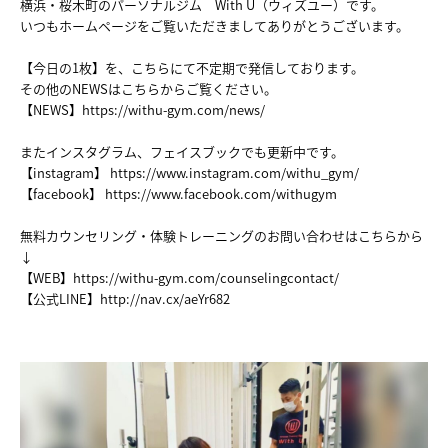
横浜・桜木町のパーソナルジム With U（ウィズユー）です。
いつもホームページをご覧いただきましてありがとうございます。
【今日の1枚】を、こちらにて不定期で発信しております。
その他のNEWSはこちらからご覧ください。
【NEWS】
https://withu-gym.com/news/
またインスタグラム、フェイスブックでも更新中です。
【instagram】
https://www.instagram.com/withu_gym/
【facebook】
https://www.facebook.com/withugym
無料カウンセリング・体験トレーニングのお問い合わせはこちらから
↓
【WEB】
https://withu-gym.com/counselingcontact/
【公式LINE】
http://nav.cx/aeYr682
HOME
NEWS
ABOUT