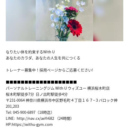
FACILITY
TRAINER
VOICE
MENU&PRICE
なりたい体を約束するWith U
あなたのカラダ、あなたの人生を共につくる
RECRUIT
トレーナー募集中！採用ページからご応募ください!
ACCESS
■■■■■■■■■■■■■■■■■■■
パーソナルトレーニングジム With U ウィズユー 横浜桜木町店
COUNSELING&CONTTACT
桜木町駅徒歩7分 日ノ出町駅徒歩4分
〒231-0064 神奈川県横浜市中区野毛町４丁目１６７−３バロック神
201,203
Tel: 045-900-6897（18時迄）
LINE:
http://nav.cx/aeYr682
（24時間）
HP:
https://withu-gym.com