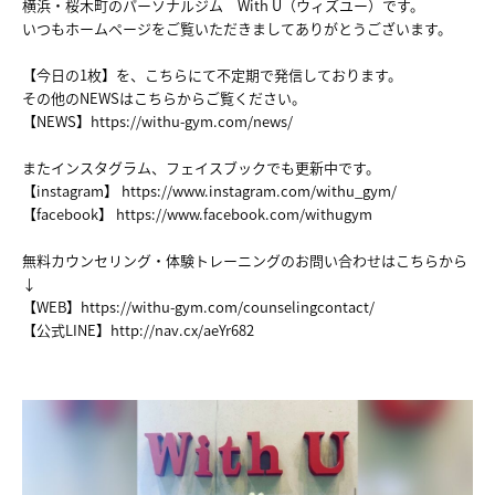
横浜・桜木町のパーソナルジム With U（ウィズユー）です。
いつもホームページをご覧いただきましてありがとうございます。
【今日の1枚】を、こちらにて不定期で発信しております。
その他のNEWSはこちらからご覧ください。
【NEWS】
https://withu-gym.com/news/
またインスタグラム、フェイスブックでも更新中です。
【instagram】
https://www.instagram.com/withu_gym/
【facebook】
https://www.facebook.com/withugym
無料カウンセリング・体験トレーニングのお問い合わせはこちらから
↓
【WEB】
https://withu-gym.com/counselingcontact/
【公式LINE】
http://nav.cx/aeYr682
HOME
NEWS
ABOUT