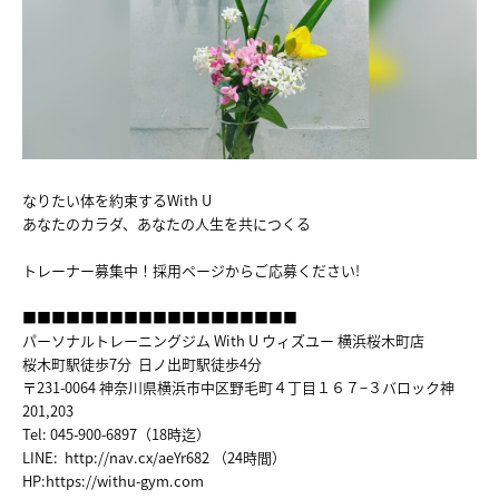
FACILITY
TRAINER
VOICE
MENU&PRICE
なりたい体を約束するWith U
あなたのカラダ、あなたの人生を共につくる
RECRUIT
トレーナー募集中！採用ページからご応募ください!
ACCESS
■■■■■■■■■■■■■■■■■■■
パーソナルトレーニングジム With U ウィズユー 横浜桜木町店
COUNSELING&CONTTACT
桜木町駅徒歩7分 日ノ出町駅徒歩4分
〒231-0064 神奈川県横浜市中区野毛町４丁目１６７−３バロック神
201,203
Tel: 045-900-6897（18時迄）
LINE:
http://nav.cx/aeYr682
（24時間）
HP:
https://withu-gym.com