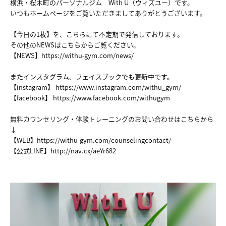
横浜・桜木町のパーソナルジム With U（ウィズユー）です。
いつもホームページをご覧いただきましてありがとうございます。
【今日の1枚】を、こちらにて不定期で発信しております。
その他のNEWSはこちらからご覧ください。
【NEWS】
https://withu-gym.com/news/
またインスタグラム、フェイスブックでも更新中です。
【instagram】
https://www.instagram.com/withu_gym/
【facebook】
https://www.facebook.com/withugym
無料カウンセリング・体験トレーニングのお問い合わせはこちらから
↓
【WEB】
https://withu-gym.com/counselingcontact/
【公式LINE】
http://nav.cx/aeYr682
HOME
NEWS
ABOUT