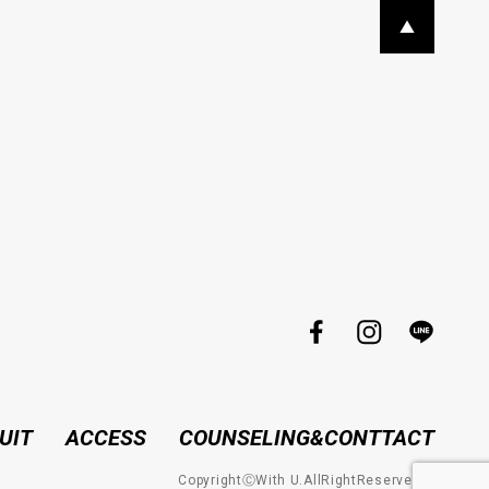
UIT
ACCESS
COUNSELING&CONTTACT
CopyrightⒸWith U.AllRightReserved。