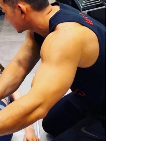
ABOUT
F
TRAINER
MENU&PRICE
ACCESS