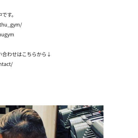
中です。
ithu_gym/
thugym
い合わせはこちらから↓
ntact/
HOME
N