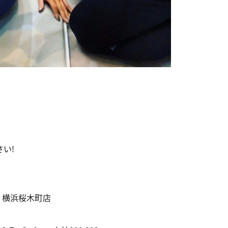
COUNSELING&CO
い!
ー 横浜桜木町店