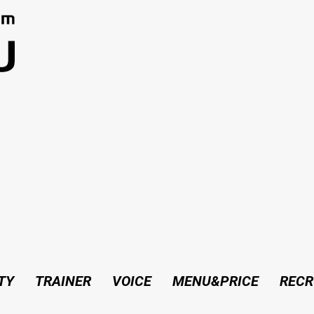
TY
TRAINER
VOICE
MENU&PRICE
RECR