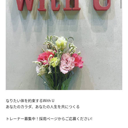
NEWS
ABOUT
FACILITY
TRAINER
VOICE
MENU&PRICE
RECRUIT
なりたい体を約束するWith U
ACCESS
あなたのカラダ、あなたの人生を共につくる
COUNSELING&CONTTACT
トレーナー募集中！採用ページからご応募ください!