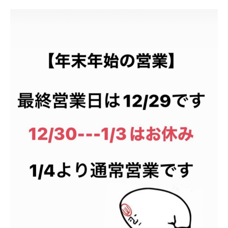
HOME
NEWS
ABOUT
FACILITY
TRAINER
VOICE
MENU&PRICE
RECRUIT