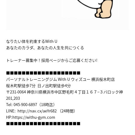
ACCESS
COUNSELING&CONTTACT
なりたい体を約束するWith U
あなたのカラダ、あなたの人生を共につくる
トレーナー募集中！採用ページからご応募ください!
■■■■■■■■■■■■■■■■■■■
パーソナルトレーニングジム With U ウィズユー 横浜桜木町店
桜木町駅徒歩7分 日ノ出町駅徒歩4分
〒231-0064 神奈川県横浜市中区野毛町４丁目１６７−３バロック神
201,203
Tel: 045-900-6897（18時迄）
LINE:
http://nav.cx/aeYr682
（24時間）
HP:
https://withu-gym.com
■■■■■■■■■■■■■■■■■■■