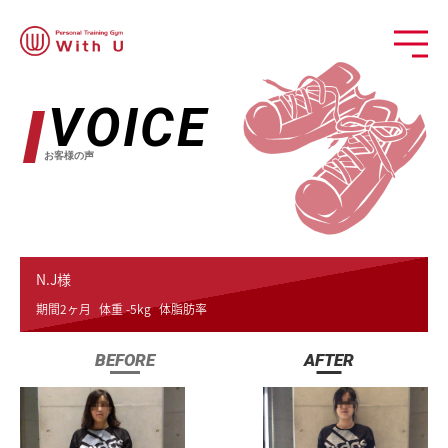
VOICE
お客様の声
N.J様
期間2ヶ月
体重 -5kg
体脂肪率
BEFORE
AFTER