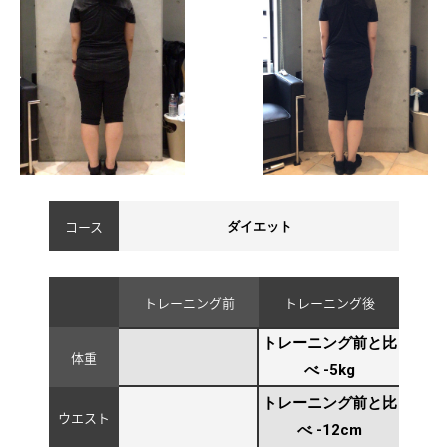
TRAINER
VOICE
MENU&PRICE
RECRUIT
コース
ダイエット
ACCESS
COUNSELING&CONTTACT
トレーニング前
トレーニング後
トレーニング前と比
体重
べ -5kg
トレーニング前と比
ウエスト
べ -12cm